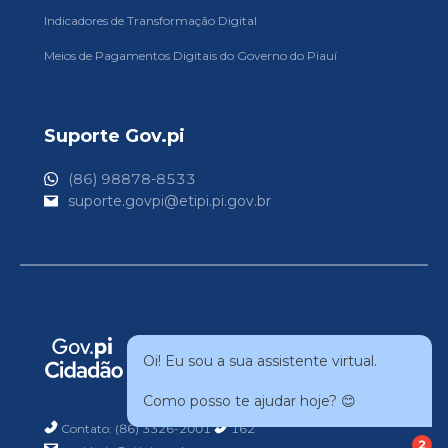
Indicadores de Transformação Digital
Meios de Pagamentos Digitais do Governo do Piauí
Suporte Gov.pi
(86) 98878-8533
suporte.govpi@etipi.pi.gov.br
Oi! Eu sou a sua assistente virtual.
Como posso te ajudar hoje? 😊
Contato: (86) 3326-2001
162
2