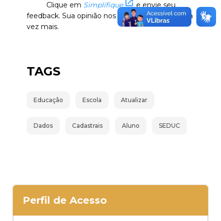
Clique em
Simplifique
e envie seu
feedback. Sua opinião nos ajuda a melhorar cada
vez mais.
TAGS
Educação
Escola
Atualizar
Dados
Cadastrais
Aluno
SEDUC
Perfil de Acesso