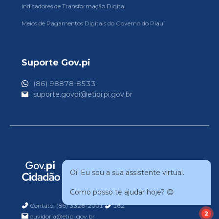
Indicadores de Transformação Digital
Meios de Pagamentos Digitais do Governo do Piauí
Suporte Gov.pi
(86) 98878-8533
suporte.govpi@etipi.pi.gov.br
Oi! Eu sou a sua assistente virtual.
Como posso te ajudar hoje? 😊
Contato: (86) 3326-2001
162
2
ouvidoria@etipi.gov.br