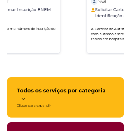
PIAUÍ
PIAUÍ
nformar Inscrição ENEM
Solicitar Carteira
Identificação de 
ê informa número de inscrição do
A Carteira do Autista a
EM.
com autismo a serem a
rápido em hospitais, esc
lugares no Piauí.
Todos os serviços por categoria
Clique para expandir
ÁGUA E LUZ
AMBIENTE E NATUREZA