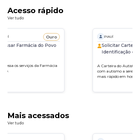
Acesso rápido
Ver tudo
Ouro
PIAUÍ
PIAUÍ
cessar Farmácia do Povo
Solicitar Carteira
Identificação de 
ê acessa os serviços da Farmácia
A Carteira do Autista a
Povo.
com autismo a serem a
mais rápido em hospitai
outros lugares no Piauí
Mais acessados
Ver tudo