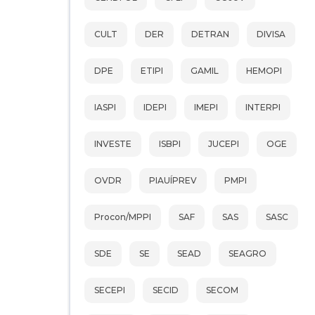
CULT
DER
DETRAN
DIVISA
DPE
ETIPI
GAMIL
HEMOPI
IASPI
IDEPI
IMEPI
INTERPI
INVESTE
ISBPI
JUCEPI
OGE
OVDR
PIAUÍPREV
PMPI
Procon/MPPI
SAF
SAS
SASC
SDE
SE
SEAD
SEAGRO
SECEPI
SECID
SECOM