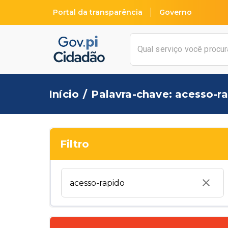
Portal da transparência
Governo
Início
/
Palavra-chave: acesso-r
Filtro