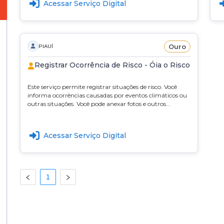
Acessar Serviço Digital
Ouro
PIAUÍ
Registrar Ocorrência de Risco - Óia o Risco
Este serviço permite registrar situações de risco. Você
informa ocorrências causadas por eventos climáticos ou
outras situações. Você pode anexar fotos e outros
documentos. Também pode acompanhar os registros
em um mapa interativo. A Defesa Civil usa essas
informações para monitorar o território. As informações
Acessar Serviço Digital
também apoiam ações de prevenção e resposta às
ocorrências.
1