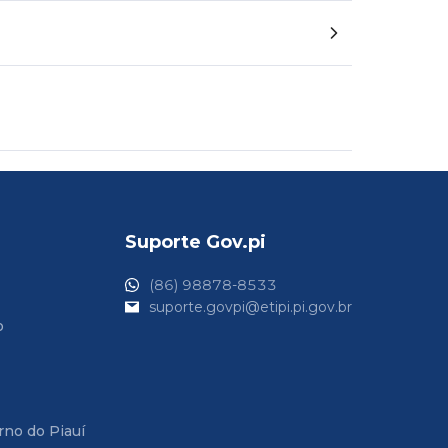
Suporte Gov.pi
(86) 98878-8533
suporte.govpi@etipi.pi.gov.br
o
rno do Piauí