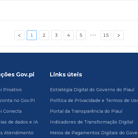
1
2
3
4
5
15
•••
uções Gov.pi
Links úteis
i Proativo
Estratégia Digital do Governo do Piauí
 conta no Gov.Pi
Política de Privacidade e Termos de Us
i Conecta
Portal da Transparência do Piauí
ias de dados e IA
Indicadores de Transformação Digital
is Atendimento
Meios de Pagamentos Digitais do Gove