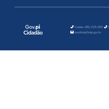
Contato: (86) 3326-2001
1
ouvidoria@etipi.gov.br