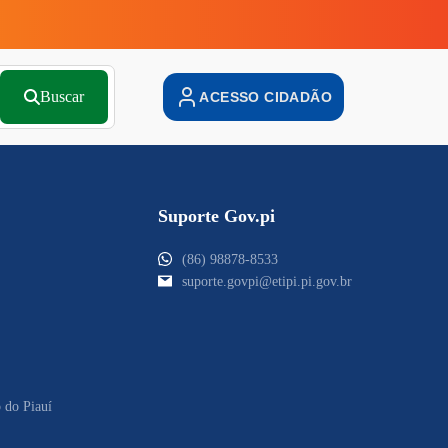
Buscar
ACESSO CIDADÃO
Suporte Gov.pi
(86) 98878-8533
suporte.govpi@etipi.pi.gov.br
 do Piauí