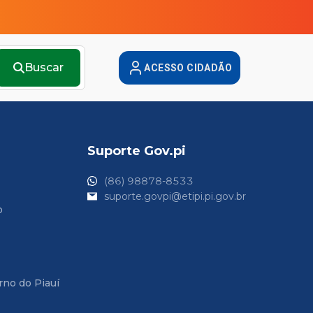
Buscar
ACESSO CIDADÃO
Suporte Gov.pi
(86) 98878-8533
suporte.govpi@etipi.pi.gov.br
o
rno do Piauí