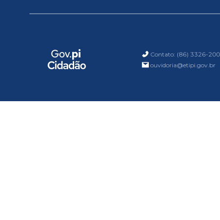
Contato: (86) 3326-20
ouvidoria@etipi.gov.br